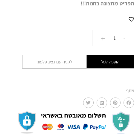
הפריט מ
תצוגה בחנות
!!!
כמות
+
-
של
מראת
עץ
הוספה לסל
לקניה עם נציג טלפוני
מקסיקנית
GLRM
שתף