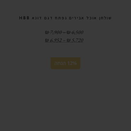
שולחן אוכל אבירים נפתח דגם דונא HBB
טווח
₪
7,900
–
₪
6,500
מחירים:
טווח
₪
6,952
–
₪
5,720
מחירים:
עד
עד
12% הנחה