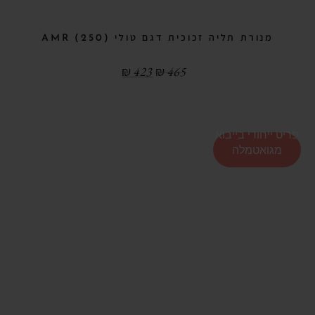
מנורת תליה זכוכית דגם טולי (250) AMR
₪
423
₪
465
פריט ייחודי בייבוא
מגואטמלה