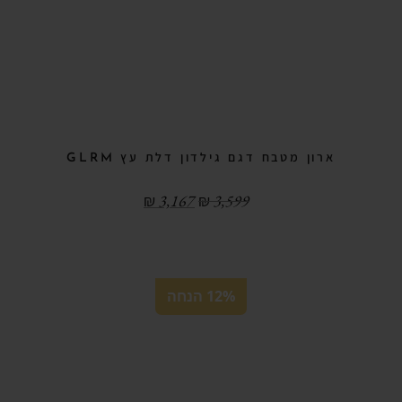
ארון מטבח דגם גילדון דלת עץ GLRM
₪
3,167
₪
3,599
12% הנחה