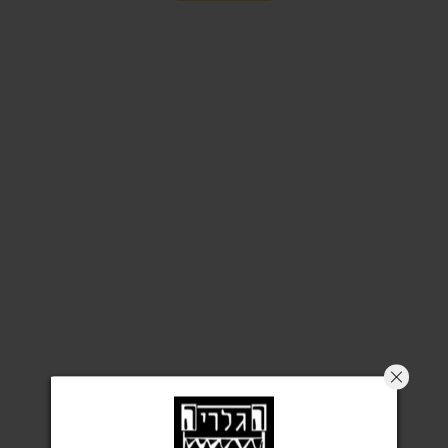
כיסא עץ פליקס טבעי/ירוק/לבן/תכלת HBB
₪
700