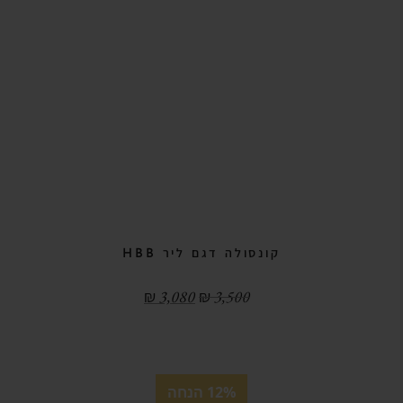
קונסולה דגם ליר HBB
₪
3,080
₪
3,500
12% הנחה