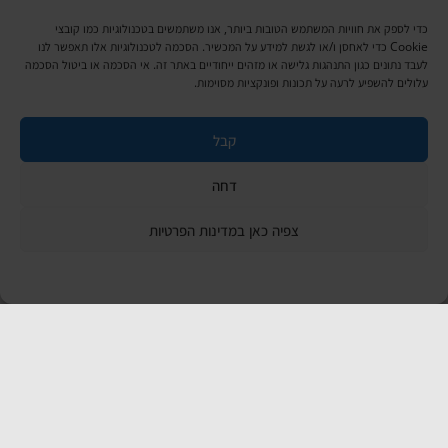
מעט עלינו
כדי לספק את חוויות המשתמש הטובות ביותר, אנו משתמשים בטכנולוגיות כמו קובצי
Cookie כדי לאחסן ו/או לגשת למידע על המכשיר. הסכמה לטכנולוגיות אלו תאפשר לנו
כתבו לנו
לעבד נתונים כגון התנהגות גלישה או מזהים ייחודיים באתר זה. אי הסכמה או ביטול הסכמה
עלולים להשפיע לרעה על תכונות ופונקציות מסוימות.
שירות לקוחות
קבל
החשבון שלי
דחה
ביצוע רכישה
פריטים אהובים
צפיה כאן במדינות הפרטיות
עגלת קניות
תקנון אתר
שעות הפעילות: ראשון עד חמישי 8 עד 18| שישי 8 עד 15 | שבת 10 עד 17
© 2023 כל הזכיות שמורות להגלריה
פיתוח:
|
המקסיקנית
ThuyGuy