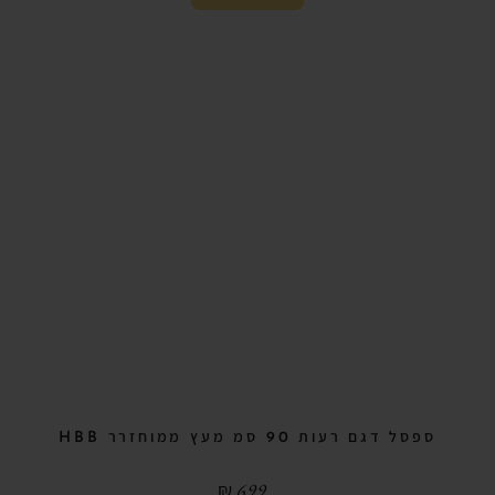
ספסל דגם רעות 90 סמ מעץ ממוחזרר HBB
₪
699