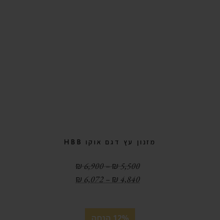
מזנון עץ דגם אוקו HBB
טווח
₪
6,900
–
₪
5,500
מחירים:
טווח
₪
6,072
–
₪
4,840
מחירים:
עד
עד
12% הנחה