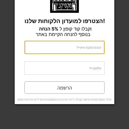
₪
616
הצטרפו למועדון הלקוחות שלנו!
12% הנחה
וקבלו קוד קופון ל
5% הנחה
בנוסף להנחה הקיימת באתר
הרשמה
מילוי טופס מהווה אישור קבלת דיוור ועדכונים באמצעות אימייל או הודעות סמס