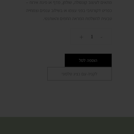
מתאים לעיצוב קונסולה, שולחן, מדף או פינת אירוח –
כפריט דקורטיבי בפני עצמו או בשילוב ענפים וצמחייה
טבעית להשלמת המראה החמים והאותנטי.
כמות
+
-
של
כד
מעץ
הוספה לסל
טיק
בעיצוב
לקניה עם נציג טלפוני
טבעי
EAT