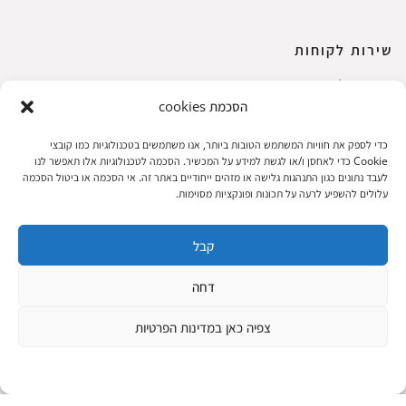
שירות לקוחות
החשבון שלי
הסכמת cookies
ביצוע רכישה
פריטים אהובים
כדי לספק את חוויות המשתמש הטובות ביותר, אנו משתמשים בטכנולוגיות כמו קובצי
עגלת קניות
Cookie כדי לאחסן ו/או לגשת למידע על המכשיר. הסכמה לטכנולוגיות אלו תאפשר לנו
לעבד נתונים כגון התנהגות גלישה או מזהים ייחודיים באתר זה. אי הסכמה או ביטול הסכמה
תקנון אתר
עלולים להשפיע לרעה על תכונות ופונקציות מסוימות.
קבל
שעות הפעילות: ראשון עד חמישי 8 עד 18| שישי 8 עד 15 | שבת 10 עד 17
דחה
© 2023 כל הזכיות שמורות להגלריה
פיתוח:
|
צפיה כאן במדינות הפרטיות
המקסיקנית
ThuyGuy