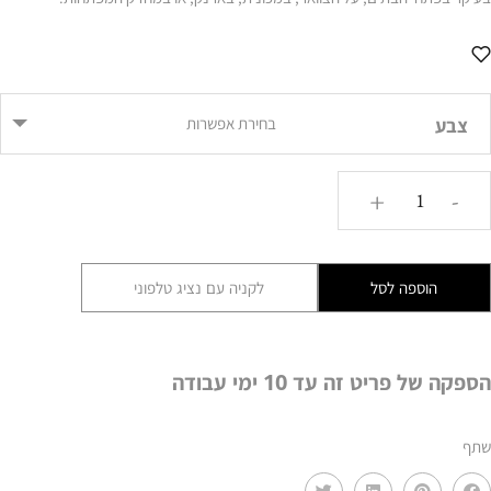
צבע
בחירת אפשרות
כמות
+
-
של
חמסה
מרוקעת
הוספה לסל
לקניה עם נציג טלפוני
פרחים
DADL
הספקה של פריט זה עד 10 ימי עבודה
שתף