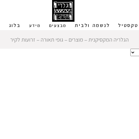
טקסטיל
לנשמה ולבית
בלוג
ש
מבצעים
מידע
הגלריה המקסיקנית
‒
מוצרים
‒
גופי תאורה
‒
זרועות לקיר