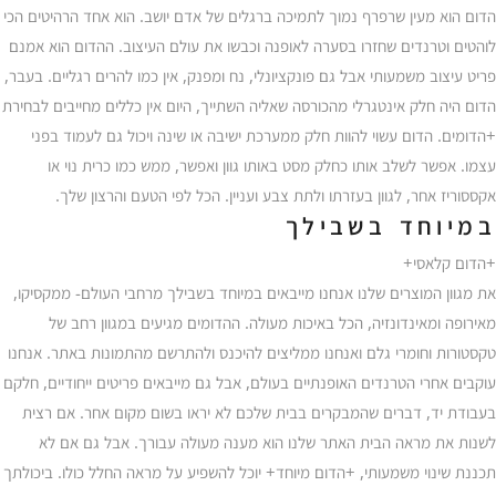
הדום הוא מעין שרפרף נמוך לתמיכה ברגלים של אדם יושב. הוא אחד הרהיטים הכי
לוהטים וטרנדים שחזרו בסערה לאופנה וכבשו את עולם העיצוב. ההדום הוא אמנם
פריט עיצוב משמעותי אבל גם פונקציונלי, נח ומפנק, אין כמו להרים רגליים. בעבר,
הדום היה חלק אינטגרלי מהכורסה שאליה השתייך, היום אין כללים מחייבים לבחירת
+הדומים. הדום עשוי להוות חלק ממערכת ישיבה או שינה ויכול גם לעמוד בפני
עצמו. אפשר לשלב אותו כחלק מסט באותו גוון ואפשר, ממש כמו כרית נוי או
אקססוריז אחר, לגוון בעזרתו ולתת צבע ועניין. הכל לפי הטעם והרצון שלך.
במיוחד בשבילך
+הדום קלאסי+
את מגוון המוצרים שלנו אנחנו מייבאים במיוחד בשבילך מרחבי העולם- ממקסיקו,
מאירופה ומאינדונזיה, הכל באיכות מעולה. ההדומים מגיעים במגוון רחב של
טקסטורות וחומרי גלם ואנחנו ממליצים להיכנס ולהתרשם מהתמונות באתר. אנחנו
עוקבים אחרי הטרנדים האופנתיים בעולם, אבל גם מייבאים פריטים ייחודיים, חלקם
בעבודת יד, דברים שהמבקרים בבית שלכם לא יראו בשום מקום אחר. אם רצית
לשנות את מראה הבית האתר שלנו הוא מענה מעולה עבורך. אבל גם אם לא
תכננת שינוי משמעותי, +הדום מיוחד+ יוכל להשפיע על מראה החלל כולו. ביכולתך