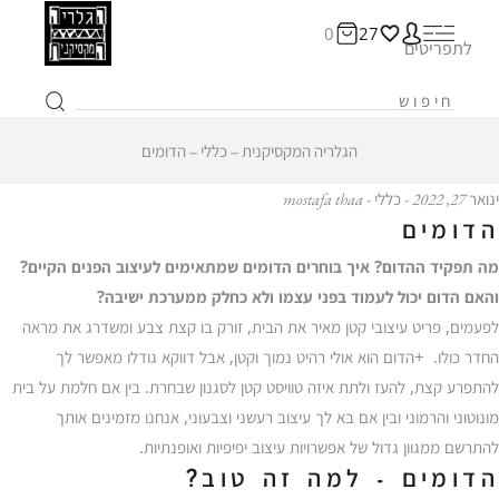
0
27
לתפריטים
הגלריה המקסיקנית
‒
כללי
‒
הדומים
ינואר 27, 2022 - כללי - mostafa thaa
הדומים
מה תפקיד ההדום? איך בוחרים הדומים שמתאימים לעיצוב הפנים הקיים?
והאם הדום יכול לעמוד בפני עצמו ולא כחלק ממערכת ישיבה?
לפעמים, פריט עיצובי קטן מאיר את הבית, זורק בו קצת צבע ומשדרג את מראה
החדר כולו. +הדום הוא אולי רהיט נמוך וקטן, אבל דווקא גודלו מאפשר לך
להתפרע קצת, להעז ולתת איזה טוויסט קטן לסגנון שבחרת. בין אם חלמת על בית
מונוטוני והרמוני ובין אם בא לך עיצוב רעשני וצבעוני, אנחנו מזמינים אותך
להתרשם ממגוון גדול של אפשרויות עיצוב יפיפיות ואופנתיות.
הדומים - למה זה טוב?