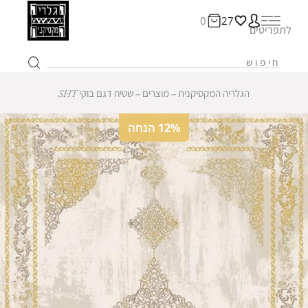
0
27
לתפריטים
הגלריה המקסיקנית
‒
מוצרים
‒
שטיח דגם בוקי SHT
12% הנחה