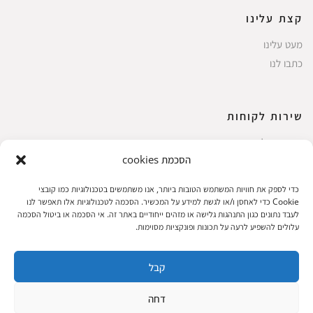
קצת עלינו
מעט עלינו
כתבו לנו
שירות לקוחות
החשבון שלי
הסכמת cookies
ביצוע רכישה
פריטים אהובים
כדי לספק את חוויות המשתמש הטובות ביותר, אנו משתמשים בטכנולוגיות כמו קובצי
עגלת קניות
Cookie כדי לאחסן ו/או לגשת למידע על המכשיר. הסכמה לטכנולוגיות אלו תאפשר לנו
לעבד נתונים כגון התנהגות גלישה או מזהים ייחודיים באתר זה. אי הסכמה או ביטול הסכמה
תקנון אתר
עלולים להשפיע לרעה על תכונות ופונקציות מסוימות.
קבל
שעות הפעילות: ראשון עד חמישי 8 עד 18| שישי 8 עד 15 | שבת 10 עד 17
דחה