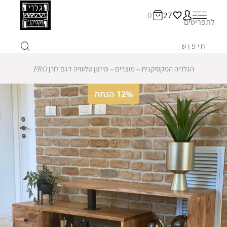
0
27
לתפריטים
הגלריה המקסיקנית
‒
מוצרים
‒
מיזנון טלווזיה דגם לורן PRO
12% הנחה