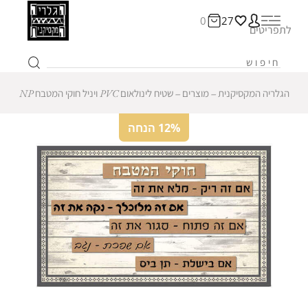
0
27
לתפריטים
הגלריה המקסיקנית
‒
מוצרים
‒
שטיח לינולאום PVC ויניל חוקי המטבח NP
12% הנחה