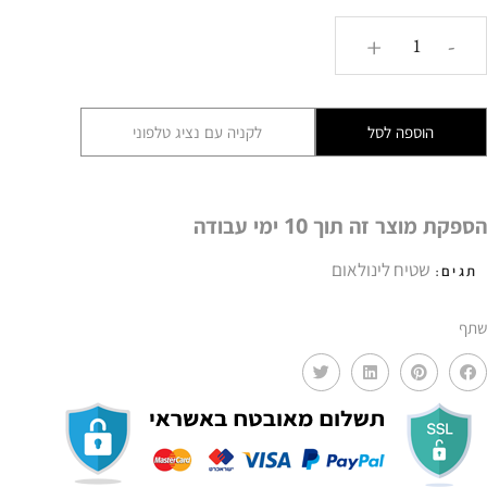
כמות
+
-
של
שטיח
לינולאום
הוספה לסל
לקניה עם נציג טלפוני
PVC
ויניל
חוקי
הספקת מוצר זה תוך 10 ימי עבודה
המטבח
NP
שטיח לינולאום
תגים:
שתף