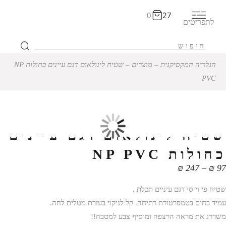
0
27
לתפריטים
הגלריה המקסיקנית
‒
מוצרים
‒
שטיח לינולאום דגם עיינים כחולות NP
PVC
12% הנחה
שטיח לינולאום דגם עיינים
כחולות NP PVC
טווח
₪
247
–
₪
97
מחירים:
שטיח פי וי סי דגם עיניים תכלת .
עד
עמיד בחום בטמפרטורת רתיחה. קל לניקוי בעזרת מטלית לחה.
משדרג את מראה הרצפה ומוסיף צבע למטבח!!