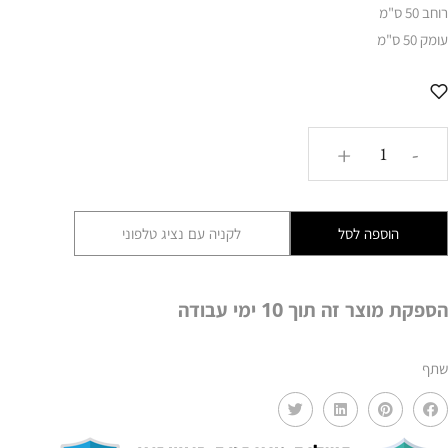
רוחב 50 ס"מ
עומק 50 ס"מ
כמות
+
-
של
שולחן
צד
הוספה לסל
לקניה עם נציג טלפוני
סידני
MMS
הספקת מוצר זה תוך 10 ימי עבודה
שתף