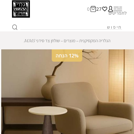
0
27
לתפריטים
הגלריה המקסיקנית
‒
מוצרים
‒
שולחן צד סידני MMS
12% הנחה