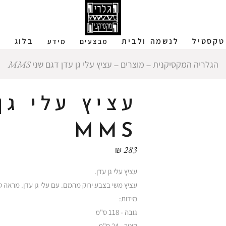
טקסטיל
לנשמה ולבית
בלוג
ש
מבצעים
מידע
הגלריה המקסיקנית
‒
מוצרים
‒
עציץ עלי גן עדן דגם שני MMS
עציץ עלי גן
MMS
₪
283
עציץ עלי גן עדן.
עציץ משי בצבע ירוק מהמם. עם עלי גן עדן. מראה ט
מידות:
גובה - 118 ס"מ
קוטר - 24 ס"מ