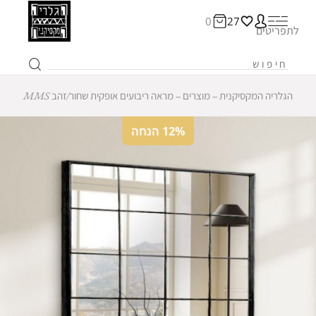
0
27
לתפריטים
הגלריה המקסיקנית
‒
מוצרים
‒
מראה ריבועים אופקית שחור/זהב MMS
12% הנחה