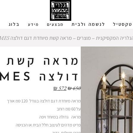
טקסטיל
לנשמה ולבית
בלוג
ש
מבצעים
מידע
גלריה המקסיקנית
‒
מוצרים
‒
מראה קשת מיוחדת דגם דולצה MES
מראה קשת מ
דולצה MES
₪
572
₪
650
מראה מיוחדת דגם דולצה בגודל 120 סמ אורך
על 60 סמ רוחב
מראה גדולה במיוחד ויפה
פריט מדהים לעיצוב חלל הבית או הכניסה
פריט משלים נדיר