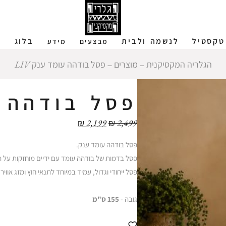
טקסטיל
לנשמה ולבית
בלוג
ש
מבצעים
מידע
הגלריה המקסיקנית
‒
מוצרים
‒
פסל בודהה עומד ענק LIV
פסל בודהה עו
₪
2,199
₪
2,499
פסל בודהה עומד ענק.
פסל בדמות של בודהה עומד עם ידיים מוחזקות על ה
פסל ייחודי וגדול, עמיד במיוחד לתנאי חוץ ומזג אווי
גובה -
155 ס"מ