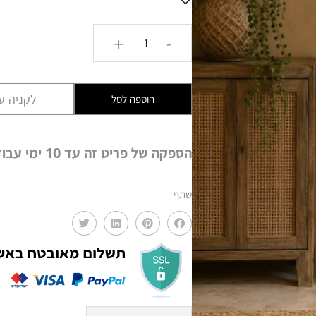
כמות
+
-
של
פסל
בודהה
לקניה עם
הוספה לסל
עומד
ענק
LIV
הספקה של פריט זה עד 10 ימי עבודה
שתף