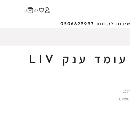
0
27
ירות לקוחות 0506822997
מד ענק LIV
לב.
ר משתנה.