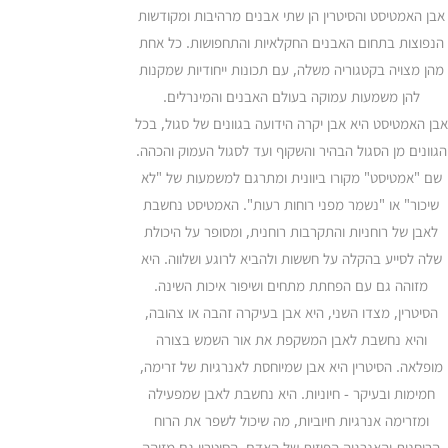
אבן האמטיסט והסיטרין הן שתי אבנים מרהיבות ומקודשות
הנפוצות בתחום האבנים החקלאיות והתחפושות. כל אחת
מהן מצויה בקטגוריה משלה, עם תכונות ייחודיות שמקנות
להן משמעות עמוקה בעולם האבנים והמינרלים.
אבן האמטיסט היא אבן יקרה הידועה בגוונים של סגול, בכל
הגוונים מן הסגול הבהיר והשקוף ועד לסגול העמוק והכהה.
שם "אמטיסט" מקורו ביוונית ומתרגם למשמעות של "לא
שיכור" או "נשמר מפני רוחות רעות". האמטיסט נחשבת
לאבן של רוחניות והתקרבות רוחנית, ומסופר על היכולת
שלה לסייע בהקלה על חששות ולהביא לרוגע ושלווה. היא
מזוהה גם עם הפחתת מתחים ושיפור איכות השינה.
הסיטרין, מצדו השני, היא אבן בעיקרה זהבה או צהובה,
והיא נחשבת לאבן המשקפת את אור השמש בצורה
מופלאה. הסיטרין היא אבן שמיוחסת לאנרגיות של זרימה,
חמימות ובעיקר - חיוניות. היא נחשבת לאבן שמפעילה
ומזרימה אנרגיות חיוביות, מה שיכול לשפר את הרוח
הרוחנית והאנרגיה הפיזית של האדם. הסיטרין גם מזוהה