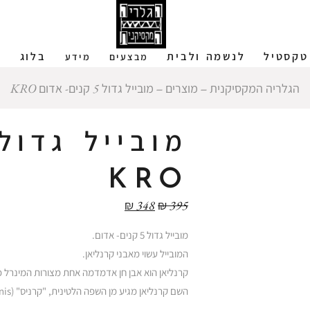
טקסטיל
לנשמה ולבית
בלוג
ש
מבצעים
מידע
הגלריה המקסיקנית
‒
מוצרים
‒
מובייל גדול 5 קנים- אדום KRO
KRO
₪
348
₪
395
מובייל גדול 5 קנים- אדום.
המובייל עשוי מאבני קרנליאן.
קרנליאן הוא אבן חן אדמדמה אחת מצורות המינרל כלק
השם קרנליאן מגיע מן השפה הלטינית, "קרניס" (carnis) שפירושו הוא בשר עקב הגוון האדמדם של האבן המזכיר בשר חי.