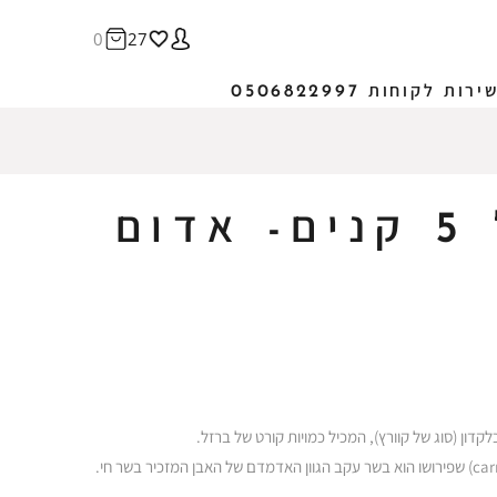
0
27
ירות לקוחות 0506822997
מובייל גדול 5 קנים- אדום
דון (סוג של קוורץ), המכיל כמויות קורט של ברזל.