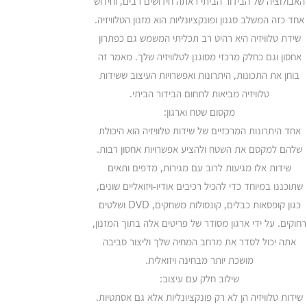
האבולוציה של הבידור הביתי ראתה חידושים רבים, וחידוש
אחד כזה המשלב סגנון ופונקציונליות הוא מזנון הטלוויזיה.
שידת טלוויזיה היא רהיט רב תכליתי המשמש גם כפתרון
אחסון וגם כחלק מרכזי מסוגנן לטלוויזיה שלך. מאמר זה
בוחן את התכונות, היתרונות ואפשרויות העיצוב ששידות
טלוויזיה מביאות לתחום הבידור הביתי.
מקסום שטח וארגון:
אחד היתרונות המרכזיים של שידות טלוויזיה הוא היכולת
שלהם למקסם את השטח ולהציע אפשרויות אחסון רבות.
שידות אלו מגיעות לרוב עם מגירות, מדפים ותאים
שתוכננו במיוחד כדי להכיל רכיבים אודיו-ויזואליים שונים,
כגון קופסאות כבלים, קונסולות משחקים, DVD ושלטים
רחוקים. על ידי ארגון מסודר של פריטים אלה בתוך המזנון,
אתה יכול לסדר את מרחב המחיה שלך וליצור סביבה
מושכת יותר מבחינה ויזואלית.
שילוב חלק עם עיצוב:
שידות טלוויזיה הן לא רק פונקציונליות אלא גם אסתטיות.