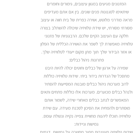
המזנונים מגיעים במגוון עיצובים, גימורים וחומרים
שיתאימו לסגנונות פנים שונים. בין אם אתם מעדיפים
מראה מודרני מלוטש, אווירה כפרית של בית חווה או עיצוב
מסורתי מסורתי, יש שידת טלוויזיה שיכולה להשתלב בצורה
חלקה עם העיצוב הקיים שלכם. הרבגוניות של מזנוני
טלוויזיה מאפשרת לך לשפר את האווירה הכללית של הסלון
או אזור הבידור שלך תוך מתן מקום ייעודי לטלוויזיה שלך.
פתרונות ניהול כבלים:
שמירה על ארגון של כבלים וחוטים יכולה להיות היבט
מתסכל של הגדרות בידור ביתי. שידות טלוויזיה כוללות
לרוב מערכות ניהול כבלים מובנות המסייעות להסתיר
ולנהל כבלים מכוערים. מערכות אלו כוללות פתחים ותאים
המאפשרים לנתב כבלים מאחורי שידה, לשמור אותם
מוסתרים ולהפחית את הסיכון לסכנת מעידה. עם שידת
טלוויזיה תוכלו ליהנות מחוויית צפייה נקייה ונטולת עומס.
גמישות וניידות:
שידות טלוויזיה מעוצבות מתוך מחשבה על גמישות. דגמים