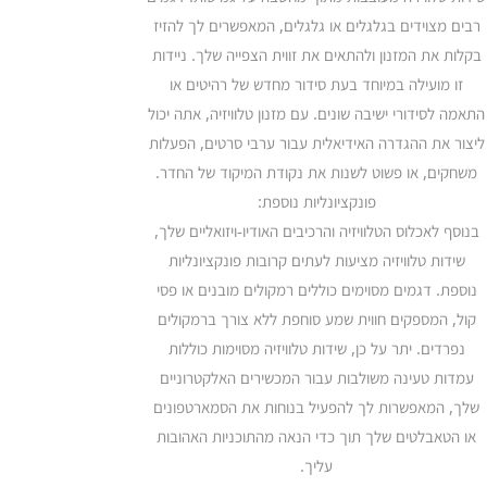
רבים מצוידים בגלגלים או גלגלים, המאפשרים לך להזיז
בקלות את המזנון ולהתאים את זווית הצפייה שלך. ניידות
זו מועילה במיוחד בעת סידור מחדש של רהיטים או
התאמה לסידורי ישיבה שונים. עם מזנון טלוויזיה, אתה יכול
ליצור את ההגדרה האידיאלית עבור ערבי סרטים, הפעלות
משחקים, או פשוט לשנות את נקודת המיקוד של החדר.
פונקציונליות נוספת:
בנוסף לאכלוס הטלוויזיה והרכיבים האודיו-ויזואליים שלך,
שידות טלוויזיה מציעות לעתים קרובות פונקציונליות
נוספת. דגמים מסוימים כוללים רמקולים מובנים או פסי
קול, המספקים חווית שמע סוחפת ללא צורך ברמקולים
נפרדים. יתר על כן, שידות טלוויזיה מסוימות כוללות
עמדות טעינה משולבות עבור המכשירים האלקטרוניים
שלך, המאפשרות לך להפעיל בנוחות את הסמארטפונים
או הטאבלטים שלך תוך כדי הנאה מהתוכניות האהובות
עליך.