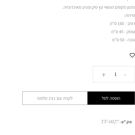
מזנון מקסים העשויי עץ טיק ומגיע מאינדונזיה.
מידות:
רוחב - 160 ס"מ
עומק - 45 ס"מ
גובה - 50 ס"מ
כמות
+
-
של
מזנון
טלוויזיה
הוספה לסל
לקניה עם נציג טלפוני
דגם
אביגדור
HBB
TV-0027
מק"ט: