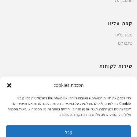
קצת עלינו
מעט עלינו
כתבו לנו
שירות לקוחות
החשבון שלי
הסכמת cookies
ביצוע רכישה
פריטים אהובים
כדי לספק את חוויות המשתמש הטובות ביותר, אנו משתמשים בטכנולוגיות כמו קובצי
עגלת קניות
Cookie כדי לאחסן ו/או לגשת למידע על המכשיר. הסכמה לטכנולוגיות אלו תאפשר לנו
לעבד נתונים כגון התנהגות גלישה או מזהים ייחודיים באתר זה. אי הסכמה או ביטול הסכמה
תקנון אתר
עלולים להשפיע לרעה על תכונות ופונקציות מסוימות.
קבל