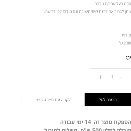
ספה בעל שחיקה גובהה.
ניתן לבחור את דרגת קושי הישיבה וגם מידות לפי דרישה.
מידות:
2.80 מ'
כמות
+
-
של
ספה
דגם
הוספה לסל
לקניה עם נציג טלפוני
קאסקייד
HAV
הספקת מוצר זה 14 ימי עבודה
הובלה לסלון 500 ש"ח תשלום למוביל