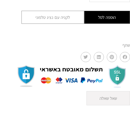
שטיח
קש
הוספה לסל
לקניה עם נציג טלפוני
דגם
יובל
GLRM
שתף
שאל שאלה