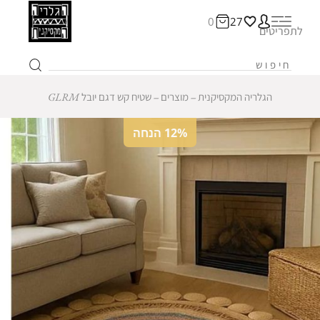
0
27
לתפריטים
הגלריה המקסיקנית
‒
מוצרים
‒
שטיח קש דגם יובל GLRM
12% הנחה