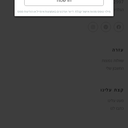
050-6822997
הגלריה המקסיקנית, יישוב רקפת.
מילוי טופס מהווה אישור קבלת דיוור ועדכונים באמצעות אימייל או הודעות סמס
עזרה
שאלות נפוצות
החשבון שלי
קצת עלינו
מעט עלינו
כתבו לנו