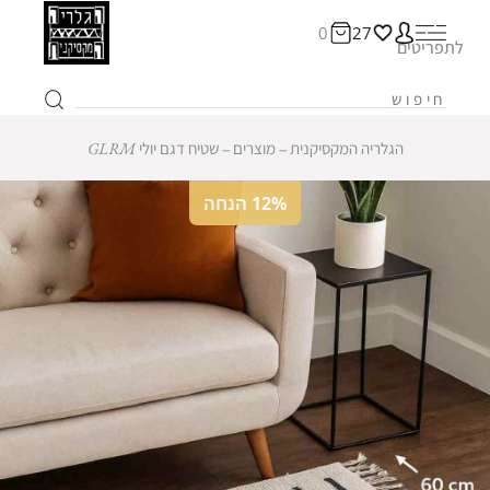
0
27
לתפריטים
הגלריה המקסיקנית
‒
מוצרים
‒
שטיח דגם יולי GLRM
12% הנחה