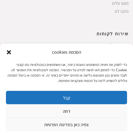
מעט עלינו
כתבו לנו
שירות לקוחות
החשבון שלי
הסכמת cookies
ביצוע רכישה
פריטים אהובים
כדי לספק את חוויות המשתמש הטובות ביותר, אנו משתמשים בטכנולוגיות כמו קובצי
עגלת קניות
Cookie כדי לאחסן ו/או לגשת למידע על המכשיר. הסכמה לטכנולוגיות אלו תאפשר לנו
לעבד נתונים כגון התנהגות גלישה או מזהים ייחודיים באתר זה. אי הסכמה או ביטול הסכמה
תקנון אתר
עלולים להשפיע לרעה על תכונות ופונקציות מסוימות.
קבל
שעות הפעילות: ראשון עד חמישי 8 עד 18| שישי 8 עד 15 | שבת 10 עד 17
דחה
© 2023 כל הזכיות שמורות להגלריה
פיתוח:
|
צפיה כאן במדינות הפרטיות
המקסיקנית
ThuyGuy