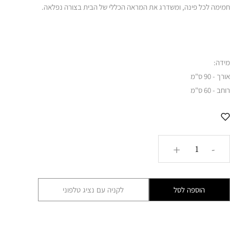
חמימה לכל פינה, ומשדרג את המראה הכללי של הבית בצורה נפלאה.
מידה:
אורך - 90 ס"מ
רוחב - 60 ס"מ
כמות
+
-
של
שטיח
דגם
הוספה לסל
לקניה עם נציג טלפוני
יולי
GLRM