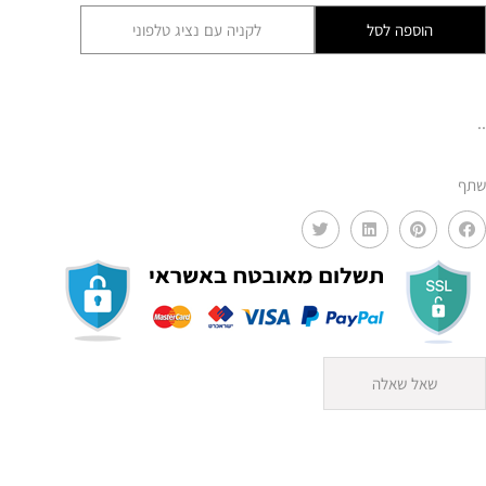
סלון
הוספה לסל
לקניה עם נציג טלפוני
דגם
אלפרד
GLRM
..
שתף
שאל שאלה