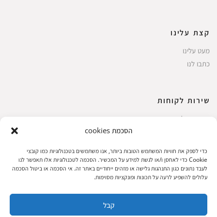
קצת עלינו
מעט עלינו
כתבו לנו
שירות לקוחות
החשבון שלי
הסכמת cookies
ביצוע רכישה
פריטים אהובים
כדי לספק את חוויות המשתמש הטובות ביותר, אנו משתמשים בטכנולוגיות כמו קובצי
עגלת קניות
Cookie כדי לאחסן ו/או לגשת למידע על המכשיר. הסכמה לטכנולוגיות אלו תאפשר לנו
לעבד נתונים כגון התנהגות גלישה או מזהים ייחודיים באתר זה. אי הסכמה או ביטול הסכמה
תקנון אתר
עלולים להשפיע לרעה על תכונות ופונקציות מסוימות.
קבל