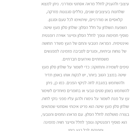
עיצובי ולהעניק לחלל מראה אסתטי ומודרני. ניתן למצוא
שולחנות בעיצובים שונים, כוללים סגנונות מזרקה,
קלאסיים או מודרניים, שיתאימו לכל טעם וסגנון.
השפעת השולחן על חלל הסלון: שולחן סלון מעץ שיטה
מוסיף חמימות ונופך לחלל הסלון ומייצר אווירה רומנטית
ואינטימית. המראה הטבעי והחם של העץ משדר תחושה
של נוחות וביתיות, ומגרים לסביבה מזמינה למפגשים
משפחתיים ואירועים חברתיים.
טיפים לשמירה ותחזוקה: כדי לשמור על שולחן סלון מעץ
שיטה במצב הטוב ביותר, יש לנקות אותו באופן תדיר
ולהשתמש במגבת לחה לניקוי הפנים. כמו כן, ניתן
להשתמש בשמן סטים טבעי או בחומרים מיוחדים לשימור
עץ על מנת לשמור על גימורו ולהגן עליו מפני נזקי לחות.
שולחן סלון מעץ שיטה הוא פריט איכותי ואסתטי שמתאים
בצורה מושלמת לחלל הסלון. עם מראהו החמים והטבעי,
הוא מוסיף רומנטיקה ונופך לחלל ומייצר חוויה מזמינה
ומפנקת לכל רגע ביתי.