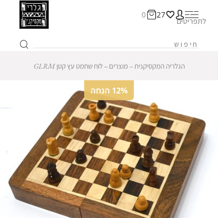
0
27
לתפריטים
הגלריה המקסיקנית
‒
מוצרים
‒
לוח שחמט עץ קטן GLRM
12% הנחה