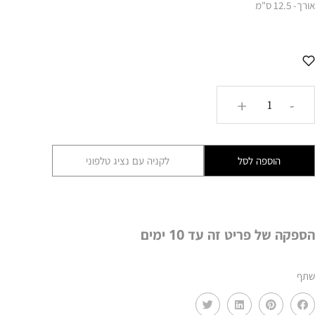
אורך- 12.5 ס"מ
כמות
+
-
של
לוח
שחמט
הוספה לסל
לקניה עם נציג טלפוני
עץ
קטן
GLRM
הספקה של פריט זה עד 10 ימים
שתף