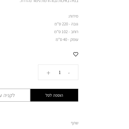
בנויה באיכות גבוה ורמת גימור נהדרת.
מידות:
גובה - 220 ס"מ
רוחב - 102 ס"מ
עומק - 40 ס"מ
כמות
+
-
של
ויטרינה
אירופית
לקניה עם
הוספה לסל
אפורה
GLRM
שתף