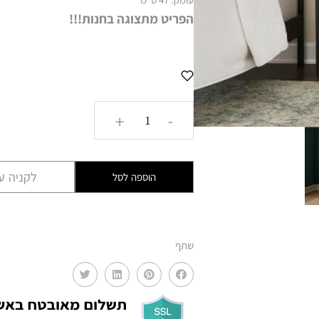
הפריט מ
תצוגה בחנות
!!!
כמות
+
-
של
יחידת
מגירות
לקניה עם
הוספה לסל
מקסיקנית
GLRM
שתף