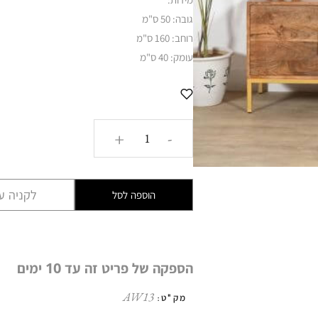
גובה: 50 ס"מ
רוחב: 160 ס"מ
עומק: 40 ס"מ
כמות
+
-
של
מזנון
טלוויזיה
לקניה עם
הוספה לסל
דגם
מומבאי
EZG
הספקה של פריט זה עד 10 ימים
AW13
מק"ט: