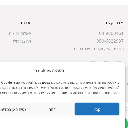
צור קשר
עזרה
04-9800161
שאלות נפוצות
050-6822997
החשבון שלי
הגלריה המקסיקנית, יישוב רקפת.
הסכמת cookies
כדי לספק
שעות הפעילות: ראשון עד חמישי 8 עד 18| שישי 8 עד 15 | שבת 10 עד 17
ו/או לגשת למידע על המכשיר. הסכמה לטכנולוגיות אלו תאפשר לנו לעבד נתונים כגון התנהגות 
מזהים ייחודיים באתר זה. אי הסכמה או ביטול הסכמה עלולים להשפיע לרעה על תכונות ופונקצי
© 2023 כל הזכיות שמורות להגלריה המקסיקנית
קבל
דחה
צפיה כאן במדינו