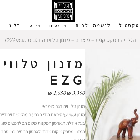
טקסטיל
לנשמה ולבית
בלוג
ש
מבצעים
מידע
הגלריה המקסיקנית
‒
מוצרים
‒
מזנון טלוויזיה דגם מומבאי EZG
מזנון טלווי
EZG
₪
1,650
₪
3,300
מזנון טלוויזיה דגם מומבאי
מזנון עשוי עץ סיסאם הודי בצבעים מהממים ויחודיים
בעל 4 דלתות אחסון המקנות מקום רב לחפצים שונים.
המזנון מספק מיקום מרכזי לאחסון פריטים כמו ספרי
מידות: