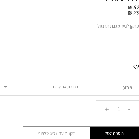
₪
89
₪
78
מתקן לנייר מגבת תרנגול
צבע
בחירת אפשרות
כמות
+
-
של
DDA
מתקן
הוספה לסל
לקניה עם נציג טלפוני
לנייר