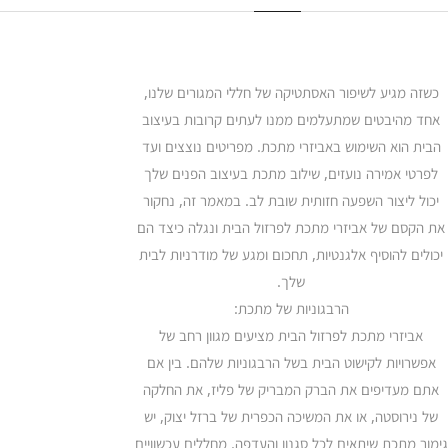
כשזה מגיע לשיפור האסתטיקה של חללי המגורים שלנו,
אחד מהיבטים שמתעלמים ממנו לעתים קרובות בעיצוב
הבית הוא השימוש באביזרי מתכת. מפריטים נוצצים ועד
לפרטי אמירה נועזים, שילוב מתכת בעיצוב הפנים שלך
יכול ליצור השפעה חזותית שובת לב. במאמר זה, נחקור
את הקסם של אביזרי מתכת לפרזול הבית ונגלה כיצד הם
יכולים להוסיף אלגנטיות, תחכום ומגע של מודרניות לבית
שלך.
הרבגוניות של מתכת:
אביזרי מתכת לפרזול הבית מציעים מגוון רחב של
אפשרויות לקישוט הבית בשל הרבגוניות שלהם. בין אם
אתם מעדיפים את הברק המבריק של פליז, את החלקה
של נירוסטה, או את המשיכה הכפרית של ברזל יצוק, יש
גימור מתכת שיתאים לכל סגנון והעדפה. מחללים עכשוויים