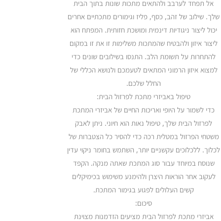
אל תפחד לערבב ולהתאים מתכות שונות בתוך הבית
שלך. שילוב של זהב, כסף, פליז וגימורים מתכתיים אחרים
יכול ליצור ניגודיות דינמית ומושכת חזותית. המפתח הוא
ליצור איזון ולהבטיח שהמתכות משלימות זו את זו במקום
להתחרות על תשומת הלב. התנסו בשילובים שונים כדי
למצוא איזון הרמוני המתאים לטעמכם ולנושא הכללי של
החלל שלכם.
טיפול באביזרי מתכת לפרזול הבית:
כדי לשמור על היופי ואריכות החיים של אביזרי המתכת
לפרזול הבית שלך, טיפול נאות הוא חיוני. ניתן לאבק
משטחי הפרזול במטלית רכה כדי להסיר כל הצטברות של
לכלוך. ללכלוכים עקשניים יותר, השתמש בחומר ניקוי עדין
שנוסח במיוחד עבור סוג המתכת שאתה מנקה. הקפד
לעקוב אחר הוראות היצרן ולהימנע משימוש בכימיקלים
קשים העלולים לפגוע בגימור המתכת.
סיכום:
אביזרי מתכת לפרזול הבית מציעים הזדמנות מצוינת