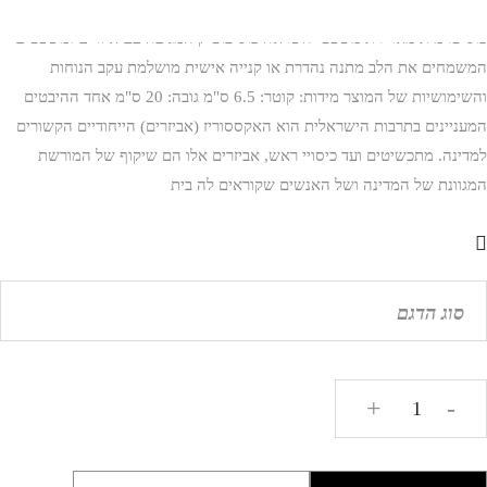
כוס טרמית מאויירת משפטי השראה כוס בוטיק המגיעה עם איורים ומשפטים
המשמחים את הלב מתנה נהדרת או קנייה אישית מושלמת עקב הנוחות
והשימושיות של המוצר מידות: קוטר: 6.5 ס"מ גובה: 20 ס"מ אחד ההיבטים
המעניינים בתרבות הישראלית הוא האקססוריז (אביזרים) הייחודיים הקשורים
למדינה. מתכשיטים ועד כיסויי ראש, אביזרים אלו הם שיקוף של המורשת
המגוונת של המדינה ושל האנשים שקוראים לה בית
סוג הדגם
כמות
+
-
של
כוס
טרמית