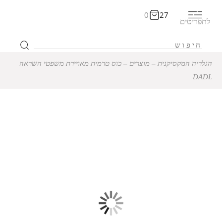
0
27
לתפריטים
הגלריה המקסיקנית
‒
מוצרים
‒
כוס טרמית מאויירת משפטי השראה
DADL
12% הנחה
כוס טרמית מאויירת משפטי
השראה DADL
₪
59