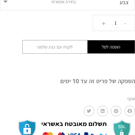
צבע
בחירת אפשרות
כמות
+
-
של
כוס
למברשות
הוספה לסל
לקניה עם נציג טלפוני
שיניים
על
מעמד
ARK
הספקה של פריט זה עד 10 ימים
שתף