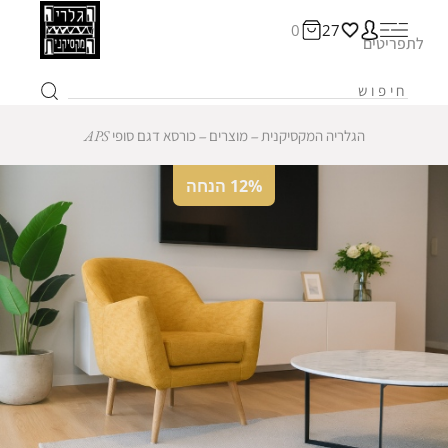
0
27
לתפריטים
הגלריה המקסיקנית
‒
מוצרים
‒
כורסא דגם סופי APS
12% הנחה