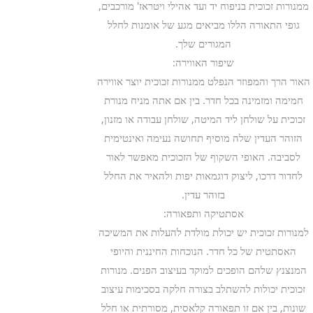
ממנורות זכוכית בניפוח יד ועד אהילי ויטראז' מורכבים,
גופי התאורה הללו מביאים מגע של אומנות לחלל
המגורים שלך.
שיפור האווירה:
האור הרך והמפוזר הנפלט ממנורות זכוכית יוצר אווירה
חמימה ומזמינה בכל חדר. בין אם אתה מניח מנורת
זכוכית על שולחן ליד המיטה, שולחן עבודה או מזנון,
הזוהר העדין שלה מוסיף תחושה נעימה ואינטימית
לסביבה. האופי השקוף של הזכוכית מאפשר לאור
לחדור דרכו, ליצוק דוגמאות יפות ולהאיר את החלל
בזוהר עדין.
אסתטיקה ותפאורה:
למנורות זכוכית יש יכולת מולדת להעלות את המשיכה
האסתטית של כל חדר. הנוכחות החיננית והיופי
המנצנץ שלהם הופכים למוקד בעיצוב הפנים. מנורות
זכוכית יכולות להשתלב בצורה חלקה בסכימות עיצוב
שונות, בין אם זו תפאורה קלאסית, מסורתית או חלל