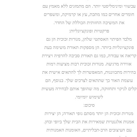
עכשווי ומינימליסטי יותר. הם מתמזגים ללא מאמץ עם
חומרים אחרים כמו מתכת, עץ או קרמיקה, ומשפרים
את המשיכה החזותית הכוללת של החדר.
פרקטיות ופונקציונליות:
מלבד הפיתוי האסתטי שלהן, מנורות זכוכית הן גם
פונקציונליות ביותר. הן מספקות תאורת משימה בעת
קריאה או עבודה, כמו גם תאורת סביבה להרפיה ויצירת
אווירה מרגיעה. מנורות זכוכית רבות מציעות רמות
בהירות מתכווננות, המאפשרות לך להתאים אישית את
עוצמת האור כך שתתאים לצרכים שלך. בנוסף, הם
קלים לניקוי ותחזוקה, מה שהופך אותם לבחירה מעשית
לשימוש יומיומי.
סיכום:
מנורות זכוכית הן יותר מסתם גופי תאורה; הן יצירות
אמנות אלגנטיות שמאירות את הבית שלך ביופי ובחן.
עם העיצובים הרב-תכליתיים, האומנות האמנותית