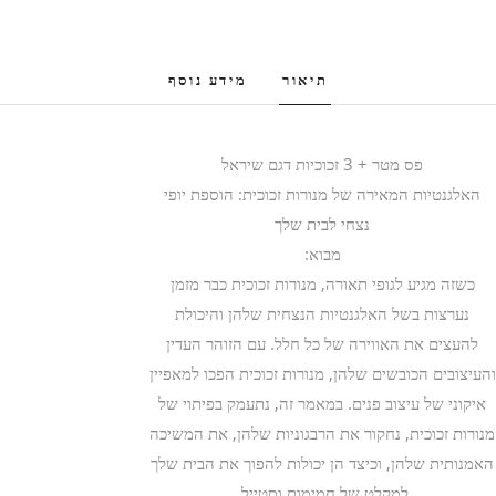
תיאור
מידע נוסף
פס מטר + 3 זכוכיות דגם שיראל
האלגנטיות המאירה של מנורות זכוכית: הוספת יופי
נצחי לבית שלך
מבוא:
כשזה מגיע לגופי תאורה, מנורות זכוכית כבר מזמן
נערצות בשל האלגנטיות הנצחית שלהן והיכולת
להעצים את האווירה של כל חלל. עם הזוהר העדין
והעיצובים הכובשים שלהן, מנורות זכוכית הפכו למאפיין
איקוני של עיצוב פנים. במאמר זה, נתעמק בפיתוי של
מנורות זכוכית, נחקור את הרבגוניות שלהן, את המשיכה
האמנותית שלהן, וכיצד הן יכולות להפוך את הבית שלך
למקלט של חמימות וסטייל.