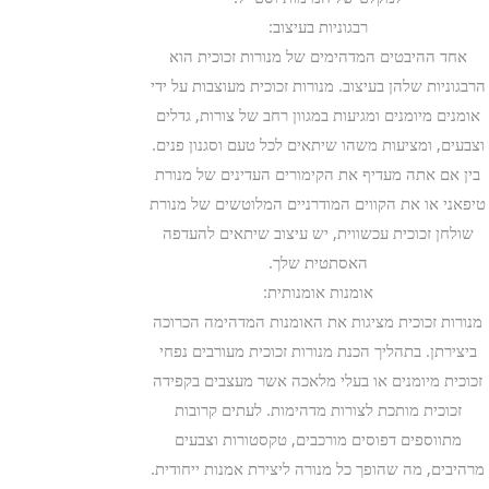
רבגוניות בעיצוב:
אחד ההיבטים המדהימים של מנורות זכוכית הוא
הרבגוניות שלהן בעיצוב. מנורות זכוכית מעוצבות על ידי
אומנים מיומנים ומגיעות במגוון רחב של צורות, גדלים
וצבעים, ומציעות משהו שיתאים לכל טעם וסגנון פנים.
בין אם אתה מעדיף את הקימורים העדינים של מנורת
טיפאני או את הקווים המודרניים המלוטשים של מנורת
שולחן זכוכית עכשווית, יש עיצוב שיתאים להעדפה
האסתטית שלך.
אומנות אומנותית:
מנורות זכוכית מציגות את האומנות המדהימה הכרוכה
ביצירתן. בתהליך הכנת מנורות זכוכית מעורבים נפחי
זכוכית מיומנים או בעלי מלאכה אשר מעצבים בקפידה
זכוכית מותכת לצורות מדהימות. לעתים קרובות
מתווספים דפוסים מורכבים, טקסטורות וצבעים
מרהיבים, מה שהופך כל מנורה ליצירת אמנות ייחודית.