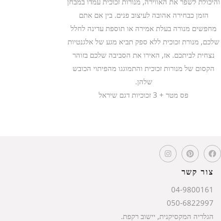
והיכולת לשפר את האווירה, מנורות זכוכית עמדו במבחן
הזמן כבחירה אהובה לעיצוב פנים. בין אם אתם
מחפשים מנורה בעלת אמירה או תוספת עדינה לחלל
שלכם, מנורת זכוכית ללא ספק תביא מגע של אלגנטיות
נצחית לביתכם. אז, האירו את הסביבה שלכם בזוהר
הקסום של מנורות זכוכית והתמוגגו מהפיתוי הכובש
שלהן.
פס מטר + 3 זכוכיות דגם שיראל
צור קשר
04-9800161
050-6822997
הגלריה המקסיקנית, יישוב רקפת.