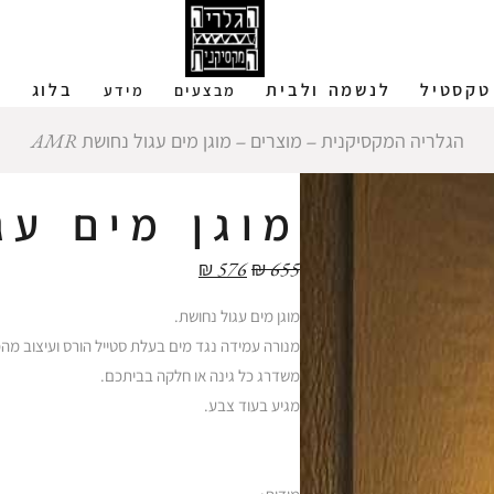
טקסטיל
לנשמה ולבית
בלוג
ש
מבצעים
מידע
הגלריה המקסיקנית
‒
מוצרים
‒
מוגן מים עגול נחושת AMR
מוגן מים עגול
₪
576
₪
655
מוגן מים עגול נחושת.
מנורה עמידה נגד מים בעלת סטייל הורס ועיצוב מה
משדרג כל גינה או חלקה בביתכם.
מגיע בעוד צבע.