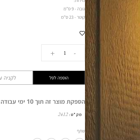
מידות:
גובה - 9 ס"מ
קוטר - 23 ס"מ
כמות
+
-
של
מוגן
מים
לקניה עם
הוספה לסל
עגול
נחושת
AMR
הספקת מוצר זה תוך 10 ימי עבודה
2412
מק"ט:
שתף