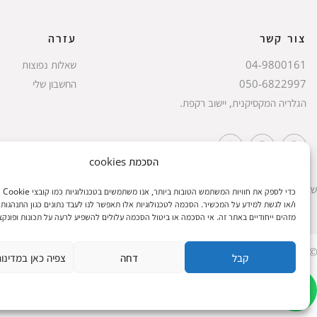
צור קשר
עזרה
04-9800161
שאלות נפוצות
050-6822997
החשבון שלי
הגלריה המקסיקנית, יישוב רקפת.
הסכמת cookies
שעות הפעילות: ראשון עד חמישי 8 עד 18| שישי 8 עד 15 | שבת 10 עד 17
כדי לספק
ו/או לגשת למידע על המכשיר. הסכמה לטכנולוגיות אלו תאפשר לנו לעבד נתונים כגון התנהגות 
מזהים ייחודיים באתר זה. אי הסכמה או ביטול הסכמה עלולים להשפיע לרעה על תכונות ופונקצי
© 2023 כל הזכיות שמורות להגלריה המקסיקנית
קבל
דחה
צפיה כאן במדינו