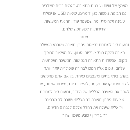
מאמץ של זוויות ועוצמת התאורה. דגמים רבים משלבים
גם תכונות נוספות כגון דימרים, יציאות USB או יכולות
טעינה אלחוטית, מה שמשפר עוד יותר את המעשיות
והידידותיות למשתמש שלהם.
סיכום:
זרועות קיר למנורות מציגות פתרון תאורה משכנע המשלב
בצורה חלקה פונקציונליות וסגנון. עם העיצוב החוסך
מקום, אפשרויות התאורה הגמישות והמשיכה האסתטית
שלהם, גופים אלה הפכו לבחירה פופולרית יותר ויותר
בקרב בעלי בתים ומעצבים כאחד. בין אם אתם מחפשים
ליצור פינת קריאה נעימה, להאיר תצוגת יצירות אמנות, או
לשפר את האווירה הכללית של החדר, זרועות קיר למנורות
מציעות פתרון תאורה רב תכליתי ושובה לב מבחינה
ויזואלית שיעלה את החלל שלכם לגבהים חדשים.
זרוע דיזיין+כובע פעמון שחור