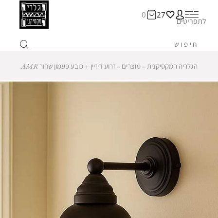
0
27
לתפריטים
הגלריה המקסיקנית
‒
מוצרים
‒
זרוע דיזיין + כובע פעמון שחור AMR