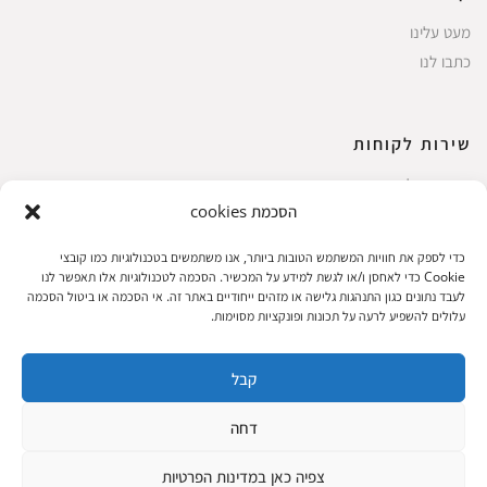
מעט עלינו
כתבו לנו
שירות לקוחות
החשבון שלי
הסכמת cookies
ביצוע רכישה
פריטים אהובים
כדי לספק את חוויות המשתמש הטובות ביותר, אנו משתמשים בטכנולוגיות כמו קובצי
עגלת קניות
Cookie כדי לאחסן ו/או לגשת למידע על המכשיר. הסכמה לטכנולוגיות אלו תאפשר לנו
לעבד נתונים כגון התנהגות גלישה או מזהים ייחודיים באתר זה. אי הסכמה או ביטול הסכמה
תקנון אתר
עלולים להשפיע לרעה על תכונות ופונקציות מסוימות.
קבל
שעות הפעילות: ראשון עד חמישי 8 עד 18| שישי 8 עד 15 | שבת 10 עד 17
דחה
© 2023 כל הזכיות שמורות להגלריה
פיתוח:
|
צפיה כאן במדינות הפרטיות
המקסיקנית
ThuyGuy