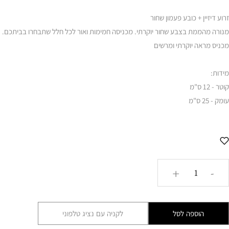
זרוע דיזיין + כובע פעמון שחור
מנורה מהממת בצבע שחור יוקרתי. מכניסה חמימות ואור לכל חלל שתבחרו בביתכם.
מכניס מראה יוקרתי ומרשים
מידות:
קוטר - 12 ס"מ
עומק - 25 ס"מ
כמות
+
-
של
זרוע
דיזיין
הוספה לסל
לקניה עם נציג טלפוני
+