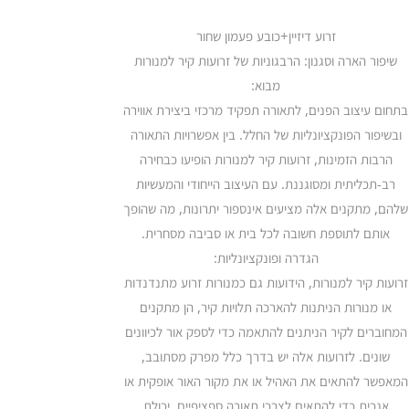
זרוע דיזיין+כובע פעמון שחור
שיפור הארה וסגנון: הרבגוניות של זרועות קיר למנורות
מבוא:
בתחום עיצוב הפנים, לתאורה תפקיד מרכזי ביצירת אווירה
ובשיפור הפונקציונליות של החלל. בין אפשרויות התאורה
הרבות הזמינות, זרועות קיר למנורות הופיעו כבחירה
רב-תכליתית ומסוגננת. עם העיצוב הייחודי והמעשיות
שלהם, מתקנים אלה מציעים אינספור יתרונות, מה שהופך
אותם לתוספת חשובה לכל בית או סביבה מסחרית.
הגדרה ופונקציונליות:
זרועות קיר למנורות, הידועות גם כמנורות זרוע מתנדנדות
או מנורות הניתנות להארכה תלויות קיר, הן מתקנים
המחוברים לקיר הניתנים להתאמה כדי לספק אור לכיוונים
שונים. לזרועות אלה יש בדרך כלל מפרק מסתובב,
המאפשר להתאים את האהיל או את מקור האור אופקית או
אנכית כדי להתאים לצרכי תאורה ספציפיים. יכולת