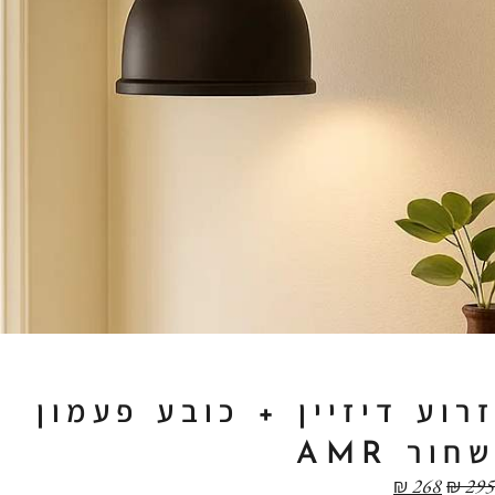
זרוע דיזיין + כובע פעמון
שחור AMR
₪
268
₪
295