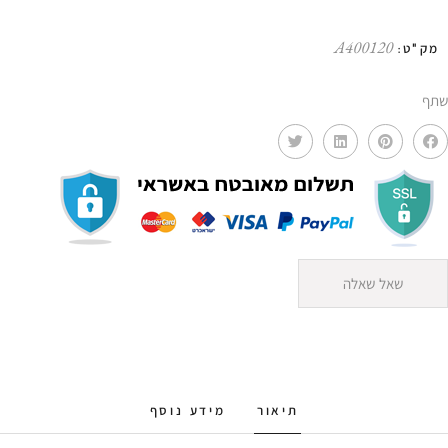
כובע
פעמון
A400120
מק"ט:
שחור
AMR
שתף
שאל שאלה
תיאור
מידע נוסף