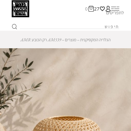
0
27
לתפריטים
הגלריה המקסיקנית
‒
מוצרים
‒
AM539 רק הכובע AMR