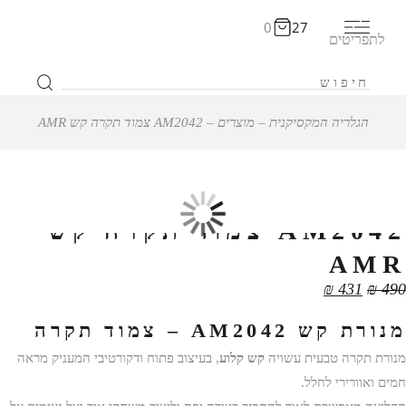
0
27
לתפריטים
הגלריה המקסיקנית
‒
מוצרים
‒
AM2042 צמוד תקרה קש AMR
12% הנחה
AM2042 צמוד תקרה קש
AMR
₪
431
₪
490
מנורת קש AM2042 – צמוד תקרה
מנורת תקרה טבעית עשויה
קש קלוע
, בעיצוב פתוח ודקורטיבי המעניק מראה
חמים ואוורירי לחלל.