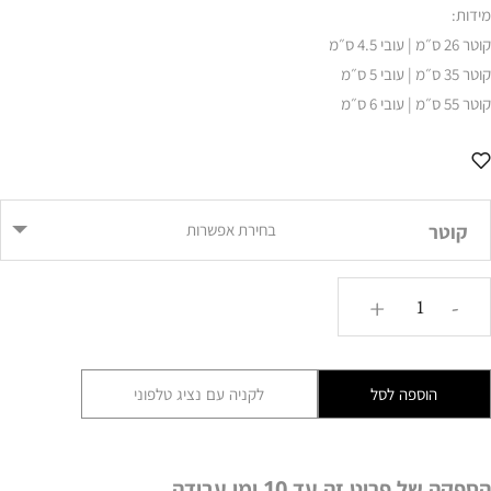
מידות:
קוטר 26 ס״מ | עובי 4.5 ס״מ
קוטר 35 ס״מ | עובי 5 ס״מ
קוטר 55 ס״מ | עובי 6 ס״מ
קוטר
בחירת אפשרות
כמות
+
-
של
שעון
קיר
הוספה לסל
לקניה עם נציג טלפוני
דגם
לרנקה
ABS
הספקה של פריט זה עד 10 ימי עבודה