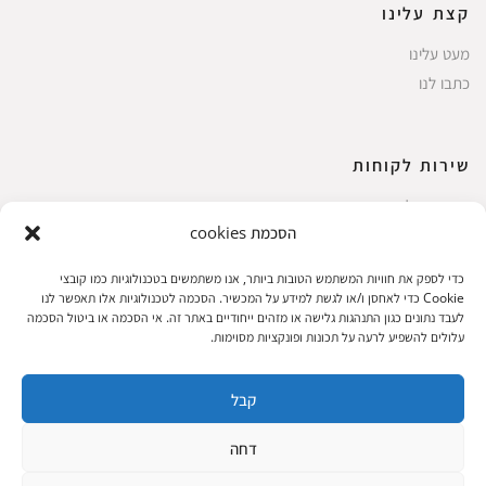
קצת עלינו
מעט עלינו
כתבו לנו
שירות לקוחות
החשבון שלי
הסכמת cookies
ביצוע רכישה
פריטים אהובים
כדי לספק את חוויות המשתמש הטובות ביותר, אנו משתמשים בטכנולוגיות כמו קובצי
עגלת קניות
Cookie כדי לאחסן ו/או לגשת למידע על המכשיר. הסכמה לטכנולוגיות אלו תאפשר לנו
לעבד נתונים כגון התנהגות גלישה או מזהים ייחודיים באתר זה. אי הסכמה או ביטול הסכמה
תקנון אתר
עלולים להשפיע לרעה על תכונות ופונקציות מסוימות.
קבל
שעות הפעילות: ראשון עד חמישי 8 עד 18| שישי 8 עד 15 | שבת 10 עד 17
דחה
© 2023 כל הזכיות שמורות להגלריה
פיתוח: