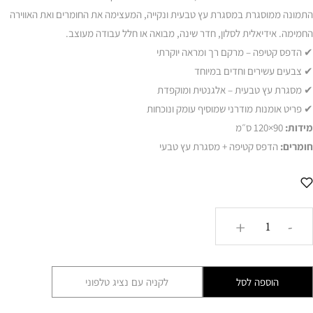
התמונה ממוסגרת במסגרת עץ טבעית ונקייה, המעצימה את החומרים ואת האווירה
החמימה. אידיאלית לסלון, חדר שינה, מבואה או חלל עבודה מעוצב.
✔ הדפס קטיפה – מרקם רך ומראה יוקרתי
✔ צבעים עשירים וחדים במיוחד
✔ מסגרת עץ טבעית – אלגנטית ומוקפדת
✔ פריט אומנות מודרני שמוסיף עומק ונוכחות
מידות:
90×120 ס״מ
חומרים:
הדפס קטיפה + מסגרת עץ טבעי
כמות
+
-
של
תמונת
קטיפה
הוספה לסל
לקניה עם נציג טלפוני
מסגרת
עץ