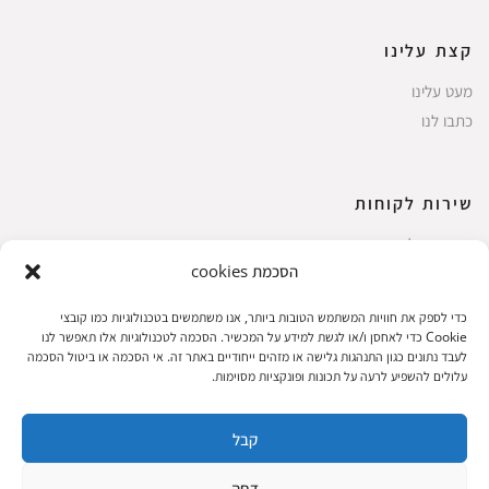
קצת עלינו
מעט עלינו
כתבו לנו
שירות לקוחות
החשבון שלי
הסכמת cookies
ביצוע רכישה
פריטים אהובים
כדי לספק את חוויות המשתמש הטובות ביותר, אנו משתמשים בטכנולוגיות כמו קובצי
עגלת קניות
Cookie כדי לאחסן ו/או לגשת למידע על המכשיר. הסכמה לטכנולוגיות אלו תאפשר לנו
לעבד נתונים כגון התנהגות גלישה או מזהים ייחודיים באתר זה. אי הסכמה או ביטול הסכמה
תקנון אתר
עלולים להשפיע לרעה על תכונות ופונקציות מסוימות.
קבל
שעות הפעילות: ראשון עד חמישי 8 עד 18| שישי 8 עד 15 | שבת 10 עד 17
דחה