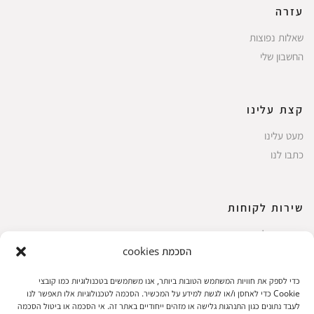
עזרה
שאלות נפוצות
החשבון שלי
קצת עלינו
מעט עלינו
כתבו לנו
שירות לקוחות
החשבון שלי
הסכמת cookies
ביצוע רכישה
פריטים אהובים
כדי לספק את חוויות המשתמש הטובות ביותר, אנו משתמשים בטכנולוגיות כמו קובצי
עגלת קניות
Cookie כדי לאחסן ו/או לגשת למידע על המכשיר. הסכמה לטכנולוגיות אלו תאפשר לנו
לעבד נתונים כגון התנהגות גלישה או מזהים ייחודיים באתר זה. אי הסכמה או ביטול הסכמה
תקנון אתר