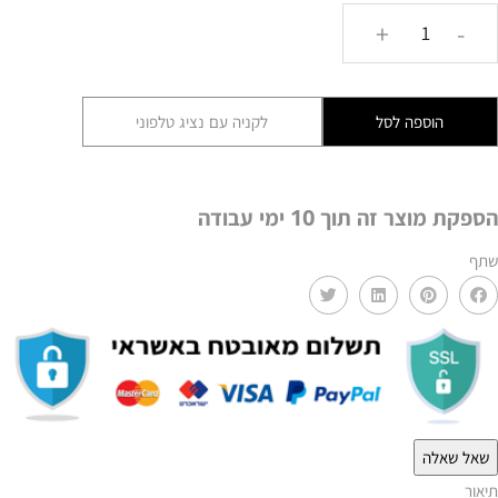
כמות
+
-
של
תומכי
ספרים
הוספה לסל
לקניה עם נציג טלפוני
מעוצבים
–
שחמט
הספקת מוצר זה תוך 10 ימי עבודה
מלכותיBRL
שתף
שאל שאלה
תיאור