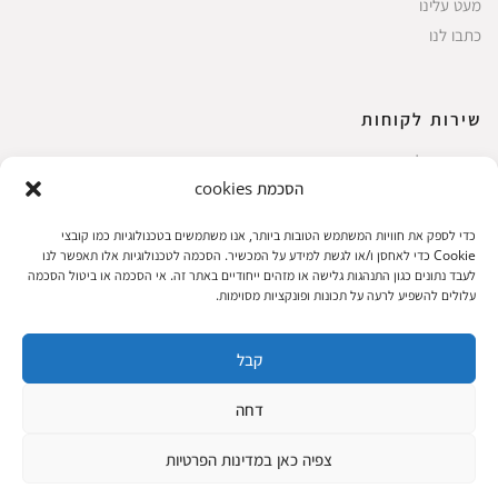
מעט עלינו
כתבו לנו
שירות לקוחות
החשבון שלי
הסכמת cookies
ביצוע רכישה
פריטים אהובים
כדי לספק את חוויות המשתמש הטובות ביותר, אנו משתמשים בטכנולוגיות כמו קובצי
עגלת קניות
Cookie כדי לאחסן ו/או לגשת למידע על המכשיר. הסכמה לטכנולוגיות אלו תאפשר לנו
לעבד נתונים כגון התנהגות גלישה או מזהים ייחודיים באתר זה. אי הסכמה או ביטול הסכמה
תקנון אתר
עלולים להשפיע לרעה על תכונות ופונקציות מסוימות.
קבל
שעות הפעילות: ראשון עד חמישי 8 עד 18| שישי 8 עד 15 | שבת 10 עד 17
דחה
© 2023 כל הזכיות שמורות להגלריה
פיתוח:
|
צפיה כאן במדינות הפרטיות
המקסיקנית
ThuyGuy