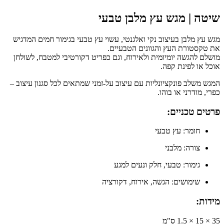
שיטה | מגש עץ מלבן טבעי
מגש עץ מלבן בעיצוב נקי ואלגנטי, עשוי עץ טבעי בגימור חמים המדגיש
את טקסטורת העץ והגוונים הטבעיים.
מושלם להגשה יומיומית ולאירוח, וגם כפריט דקורטיבי למטבח, לשולחן
אוכל או לפינת קפה.
המגש משלב פונקציונליות עם עיצוב על-זמני שמתאים לכל סגנון עיצוב –
כפרי, מודרני או בוהו.
פרטים טכניים:
חומר: עץ טבעי
צורה: מלבני
גימור: טבעי, חלק ונעים למגע
שימושים: הגשה, אירוח, דקורציה
מידות:
35 × 15 × 1.5 ס"מ