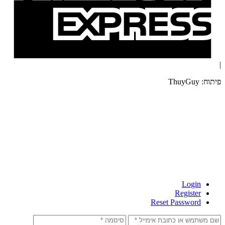
|
פיתוח: ThuyGuy
Login
Register
Reset Password