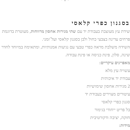
₪
2,006
₪
2,280
שידת עץ מצוירת עם 2 מגירות – עבודת יד
בסגנון כפרי קלאסי
שידת עץ מעוצבת בעבודת יד עם
שתי מגירות אחסון מרווחות
, מעוטרת בדוגמת
פרחים עדינה בצבעי כחול ולבן בסגנון קלאסי ועל־זמני.
השידה משלבת מראה כפרי טבעי עם נגיעות אמנותיות, ומתאימה במיוחד לחדר
שינה, סלון, פינת כניסה או פינת עבודה.
מאפיינים עיקריים:
עשויה עץ מלא
עבודת יד איכותית
2 מגירות אחסון שימושיות
עיטורים מצוירים בעבודת יד
סגנון כפרי קלאסי
כל פריט ייחודי בגימור
חזקה, יציבה ודקורטיבית
מידות: