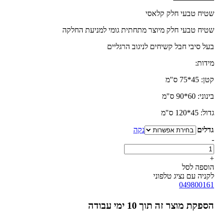
מחירים:
שטיח טבעי חלק קלאסי
עד
עד
שטיח טבעי חלק מיוצר מתחתית גומי למניעת החלקה
בעל סיבי חבל קשיחים לניגוב הרגליים
מידות:
קטן: 45*75 ס"מ
בינוני: 60*90 ס"מ
גדול: 45*120 ס"מ
גדלים
נקה
-
כמות
של
+
שטיח
הוספה לסל
טבעי
לקניה עם נציג טלפוני
חלק
049800161
קלאסי
הספקת מוצר זה תוך 10 ימי עבודה