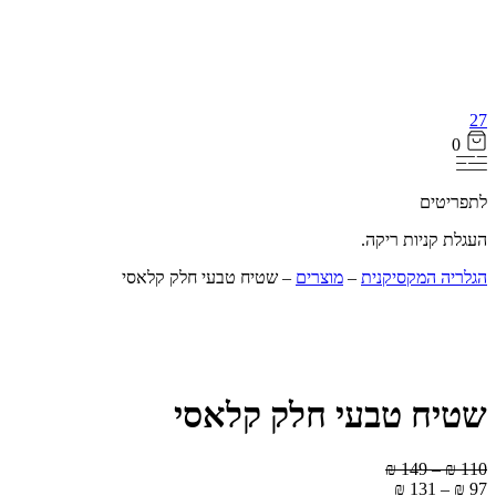
27
0
לתפריטים
העגלת קניות ריקה.
הגלריה המקסיקנית
‒
מוצרים
‒
שטיח טבעי חלק קלאסי
12% הנחה
שטיח טבעי חלק קלאסי
טווח
₪
149
–
₪
110
טווח
מחירים:
₪
131
–
₪
97