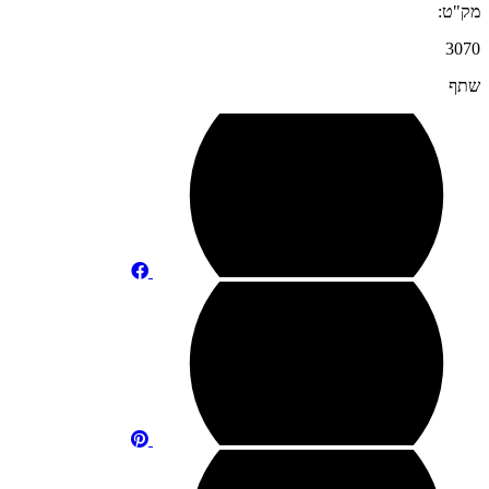
מק"ט:
3070
שתף