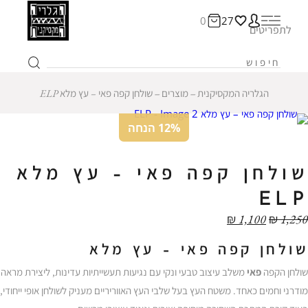
0
27
לתפריטים
הגלריה המקסיקנית
‒
מוצרים
‒
שולחן קפה פאי – עץ מלא ELP
12% הנחה
שולחן קפה פאי – עץ מלא
ELP
₪
1,100
₪
1,250
שולחן קפה פאי – עץ מלא
שולחן הקפה
פאי
משלב עיצוב טבעי ונקי עם נגיעות תעשייתיות עדינות, ליצירת מראה
מודרני וחמים כאחד. משטח העץ בעל שלבי העץ האווריריים מעניק לשולחן אופי ייחודי,