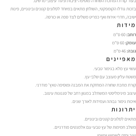
בעוד קורת המתכת השחורה מוסיפה יציבות וניגוד עיצובי מרשים.
בזכות גודלו הקומפקטי, השולחן מתאים במיוחד לסלונים קטנים ובינוניים, פינות
ישיבה, חדרי אירוח ואף כפריט משלים לצד ספה או כורסה.
מידות
רוחב:
60 ס"מ
עומק:
60 ס"מ
גובה:
46 ס"מ
מאפיינים
עשוי עץ מלא בגימור טבעי.
משטח עליון מעוצב עם שלבי עץ.
קורת מתכת שחורה המחזקת את המבנה ומוסיפה טאץ' מודרני.
עיצוב מינימליסטי המשתלב במגוון רחב של סגנונות עיצוב.
איכות גימור גבוהה ועמידות לאורך שנים.
יתרונות
מתאים לסלונים קטנים ובינוניים.
משלב חמימות של עץ טבעי עם אלמנטים מודרניים.
יציב וחזק לשימוש יומיומי.