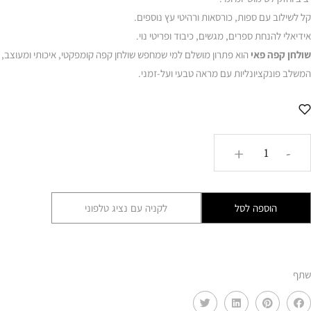
קל לשילוב עם ספות, כורסאות ורהיטי עץ נוספים.
אידיאלי להנחת ספרים, מגשים, כיבוד ופריטי נוי.
שולחן קפה פאי
הוא פתרון מושלם למי שמחפש שולחן קפה קומפקטי, איכותי ומעוצב,
המשלב פונקציונליות עם מראה טבעי ועל-זמני.
כמות
+
-
של
שולחן
קפה
הוספה לסל
לקניה עם נציג טלפוני
פאי
–
עץ
שתף
מלא
ELP