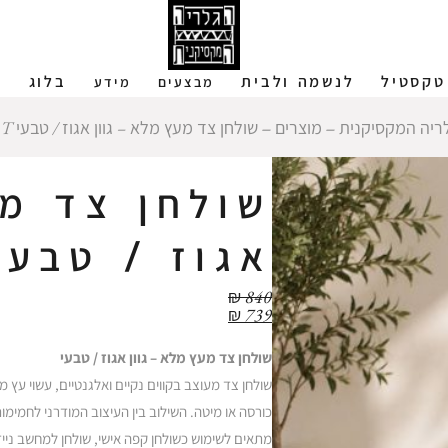
טקסטיל
לנשמה ולבית
בלוג
ש
מבצעים
מידע
ריה המקסיקנית
‒
מוצרים
‒
שולחן צד מעץ מלא – גוון אגוז / טבעי EAT
שולחן צד מע
אגוז / טבעי AT
₪
840
₪
739
שולחן צד מעץ מלא – גוון אגוז / טבעי
כורסה או מיטה. השילוב בין העיצוב המודרני לחמימו
מתאים לשימוש כשולחן קפה אישי, שולחן למחשב ניי