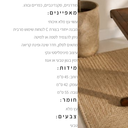
מודרניים, סקנדינביים, כפריים ובוהו.
מאפיינים:
עשוי עץ מלא איכותי
מבנה ייחודי בצורת C לנוחות שימוש מרבית
ניתן להצמיד לספה או למיטה
מתאים לסלון, חדר שינה ופינת קריאה
עיצוב מינימליסטי ונקי
זמין בגוון טבעי או אגוז
מידות:
רוחב: 45 ס"מ
עומק: 42 ס"מ
גובה: 55 ס"מ
חומר:
עץ מלא
צבעים:
טבעי