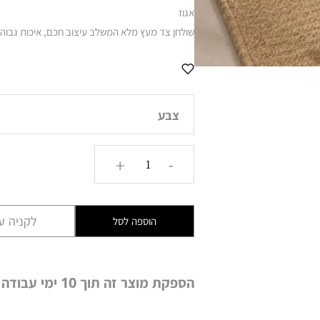
אגוז
שולחן צד מעץ מלא המשלב עיצוב חכם, איכות גבוהה ו
צבע
כמות
+
-
של
שולחן
צד
לקניה עם
הוספה לסל
מעץ
מלא
–
הספקת מוצר זה תוך 10 ימי עבודה
גוון
אגוז