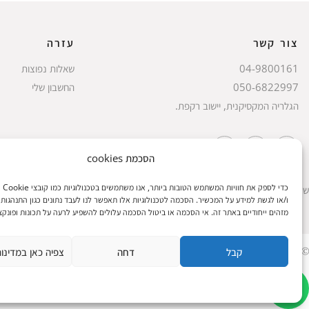
צור קשר
עזרה
04-9800161
שאלות נפוצות
050-6822997
החשבון שלי
הגלריה המקסיקנית, יישוב רקפת.
הסכמת cookies
כדי לספק
שעות הפעילות: ראשון עד חמישי 8 עד 18| שישי 8 עד 15 | שבת 10 עד 17
ו/או לגשת למידע על המכשיר. הסכמה לטכנולוגיות אלו תאפשר לנו לעבד נתונים כגון התנהגות 
מזהים ייחודיים באתר זה. אי הסכמה או ביטול הסכמה עלולים להשפיע לרעה על תכונות ופונקצי
© 2023 כל הזכיות שמורות להגלריה המקסיקנית
קבל
דחה
צפיה כאן במדינו