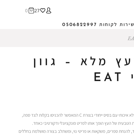
0
27
ירות לקוחות 0506822997
ץ מלא – גוון
E
שולחן צד מעוצב בקווים נקיים ואלגנטיים, עשוי עץ מלא איכותי עם בסיס ייחודי בצורת C המאפשר להכניסו בקלות לצד ספה,
ת הטבעית של העץ הופך אותו לפריט פונקציונלי ודקורטיבי כאחד.
ד, להנחת ספרים, משקאות או פריטי נוי, ומשתלב בצורה מושלמת בחללים