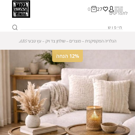
0
27
לתפריטים
הגלריה המקסיקנית
‒
מוצרים
‒
שולחן צד ויק – עץ טבעי ABS
12% הנחה