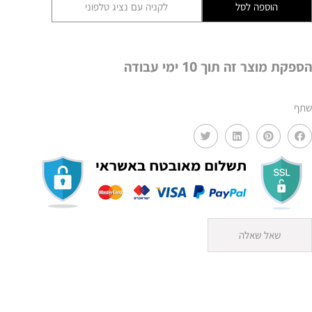
הוספה לסל
לקניה עם נציג טלפוני
ויק
–
עץ
הספקת מוצר זה תוך 10 ימי עבודה
טבעי
ABS
שתף
שאל שאלה