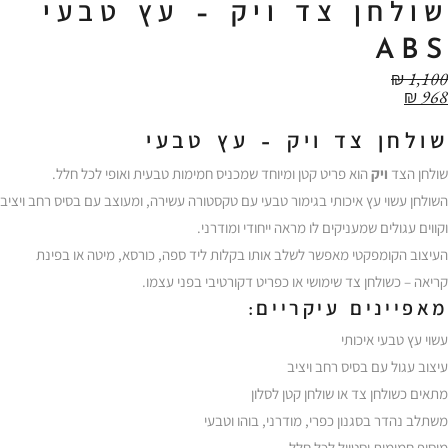
שולחן צד ויק – עץ טבעי
ABS
₪
1,100
₪
968
שולחן צד ויק – עץ טבעי
שולחן הצד
ויק
הוא פריט קטן ומיוחד שמכניס חמימות טבעית ואופי לכל חלל.
השולחן עשוי עץ איכותי בגימור טבעי עם טקסטורה עשירה, ומעוצב עם בסיס רחב ויציב
וקווים עגולים שמעניקים לו מראה ייחודי ומודרני.
העיצוב הקומפקטי מאפשר לשלב אותו בקלות ליד ספה, כורסא, מיטה או בפינת
קריאה – כשולחן צד שימושי או כפריט דקורטיבי בפני עצמו.
מאפיינים עיקריים:
עשוי עץ טבעי איכותי
עיצוב עגול עם בסיס רחב ויציב
מתאים כשולחן צד או שולחן קטן לסלון
משתלב נהדר בסגנון כפרי, מודרני, בוהו וטבעי
מוסיף חמימות וסטייל לכל חלל