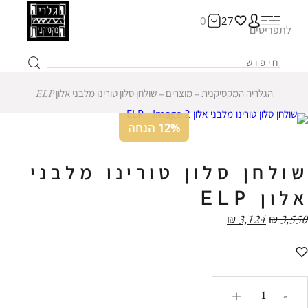
0
27
לתפריטים
הגלריה המקסיקנית
‒
מוצרים
‒
שולחן סלון טורינו מלבני אלון ELP
12% הנחה
שולחן סלון טורינו מלבני
אלון ELP
₪
3,124
₪
3,550
כמות
+
-
של