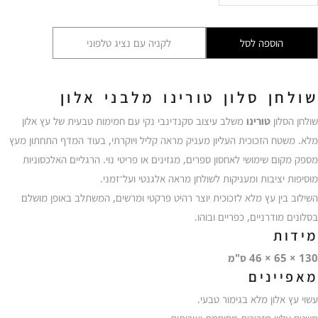
שולחן
סלון
הוספה לסל
לקניה עם נציג טלפוני
טורינו
מלבני
אלון
שולחן סלון טורינו מלבני אלון
ELP
שולחן הסלון
טורינו
משלב עיצוב סקנדינבי נקי עם חמימות טבעית של עץ אלון
מלא. משטח הזכוכית העליון מעניק מראה קליל ויוקרתי, בעוד המדף התחתון מעץ
מספק מקום שימושי לאחסון ספרים, מגזינים או פריטי נוי. הרגליים האלכסוניות
מוסיפות יציבות ומעניקות לשולחן מראה אלגנטי ועל־זמני.
השילוב בין עץ מלא לזכוכית יוצר רהיט פרקטי ומרשים, המשתלב באופן מושלם
בסלונים מודרניים, כפריים ובוהו.
מידות
130 × 65 × 46 ס"מ
מאפיינים
עשוי עץ אלון מלא בגימור טבעי.