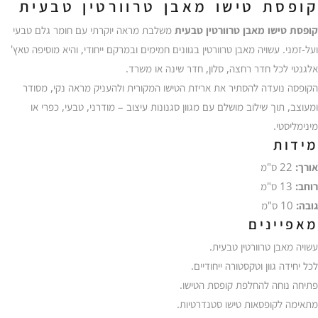
טבעית
קופסת טישו מאבן טרוורטין טבעית
EZG
קופסת טישו מאבן טרוורטין טבעית
משלבת מראה יוקרתי עם חומר גלם טבעי
ועל-זמני. עשויה מאבן טרוורטין בגוונים חמימים ובמרקם ייחודי, והיא מוסיפה טאץ'
אלגנטי לכל חדר רחצה, סלון, חדר שינה או משרד.
הקופסה נועדה להסתיר את אריזת הטישו המקורית ולהעניק מראה נקי, מסודר
ומעוצב, תוך שילוב מושלם עם מגוון סגנונות עיצוב – מודרני, טבעי, כפרי או
מינימליסטי.
מידות
אורך:
22 ס"מ
רוחב:
13 ס"מ
גובה:
10 ס"מ
מאפיינים
עשויה מאבן טרוורטין טבעית.
לכל יחידה גוון וטקסטורה ייחודיים.
פתיחה נוחה להחלפת קופסת הטישו.
מתאימה לקופסאות טישו סטנדרטיות.