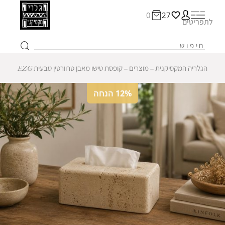
0
27
לתפריטים
הגלריה המקסיקנית
‒
מוצרים
‒
קופסת טישו מאבן טרוורטין טבעית EZG
12% הנחה