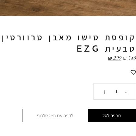
קופסת טישו מאבן טרוורטין
טבעית EZG
₪
299
₪
340
כמות
+
-
של
קופסת
טישו
הוספה לסל
לקניה עם נציג טלפוני
מאבן
טרוורטין