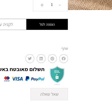
כמות
+
-
של
קונסולה
מעץ
לקניה עם
הוספה לסל
מלא
עם
רגליים
שתף
מעוגלות
EAT
שאל שאלה