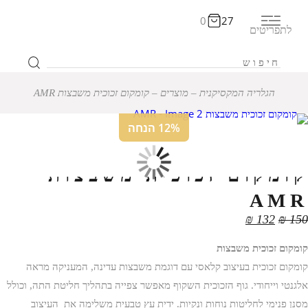
0
27
לתפריטים
הגלריה המקסיקנית
‒
מוצרים
‒
קומקום זכוכית משבצות AMR
12% הנחה
קומקום זכוכית משבצות
AMR
₪
132
₪
150
קומקום זכוכית משבצות
קומקום זכוכית בעיצוב קלאסי עם דוגמת משבצות עדינה, המעניקה מראה
אלגנטי וייחודי. גוף הזכוכית השקוף מאפשר צפייה בתהליך חליטת התה, וכולל
מסנן פנימי לחליטות נוחות ונקיות. ידית עץ טבעית משלימה את העיצוב