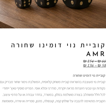
קוביית נוי דומינו שחורה
AMR
טווח
₪
154
–
₪
66
טווח
מחירים:
₪
136
–
₪
58
מחירים:
עד
קוביית נוי דומינו שחורה
עד
קוביית נוי מעוצבת בהשראת קוביית משחק קלאסית, המשלבת גימור שחור מבריק עם
נקודות עץ טבעי היוצרות מראה יוקרתי, מודרני ומלא אופי. הפריט מוסיף טאץ' ייחודי
לכל חלל ומשתלב בצורה מושלמת בסלון, במשרד, בחדר עבודה או על מדפי עיצוב.
הקובייה מתאימה להצבה על שולחן קפה, קונסולה, מזנון, ספרייה או שידה, ומשמשת