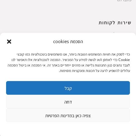
שירות לקוחות
החשבון שלי
הסכמת cookies
ביצוע רכישה
פריטים אהובים
כדי לספק את חוויות המשתמש הטובות ביותר, אנו משתמשים בטכנולוגיות כמו קובצי
עגלת קניות
Cookie כדי לאחסן ו/או לגשת למידע על המכשיר. הסכמה לטכנולוגיות אלו תאפשר לנו
לעבד נתונים כגון התנהגות גלישה או מזהים ייחודיים באתר זה. אי הסכמה או ביטול הסכמה
תקנון אתר
עלולים להשפיע לרעה על תכונות ופונקציות מסוימות.
קבל
שעות הפעילות: ראשון עד חמישי 8 עד 18| שישי 8 עד 15 | שבת 10 עד 17
דחה
© 2023 כל הזכיות שמורות להגלריה
פיתוח:
|
צפיה כאן במדינות הפרטיות
המקסיקנית
ThuyGuy