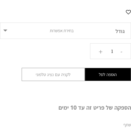
גודל
בחירת אפשרות
כמות
+
-
של
קוביית
נוי
הוספה לסל
לקניה עם נציג טלפוני
דומינו
שחורה
AMR
הספקה של פריט זה עד 10 ימים
שתף